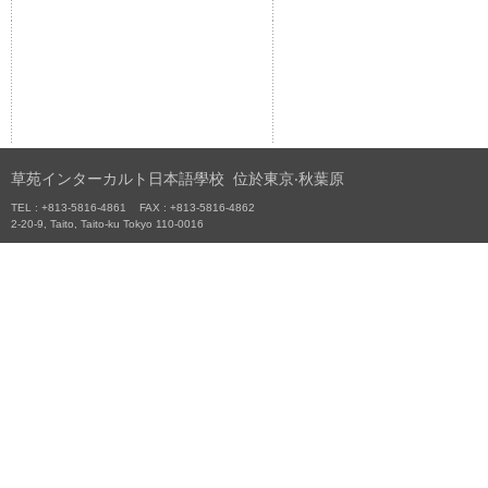
草苑インターカルト日本語學校 位於東京‧秋葉原
TEL : +813-5816-4861 FAX : +813-5816-4862
2-20-9, Taito, Taito-ku Tokyo 110-0016