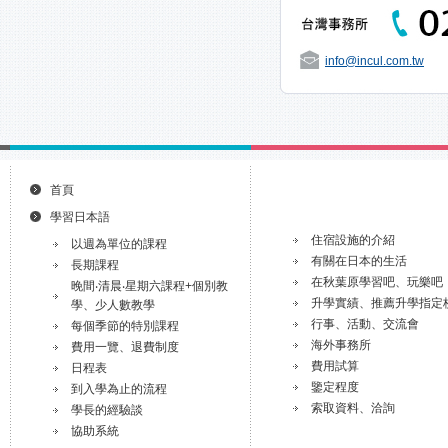
info@incul.com.tw
首頁
學習日本語
住宿設施的介紹
以週為單位的課程
有關在日本的生活
長期課程
在秋葉原學習吧、玩樂吧
晚間‧清晨‧星期六課程+個別教
升學實績、推薦升學指定
學、少人數教學
行事、活動、交流會
每個季節的特別課程
海外事務所
費用一覽、退費制度
費用試算
日程表
鑒定程度
到入學為止的流程
索取資料、洽詢
學長的經驗談
協助系統